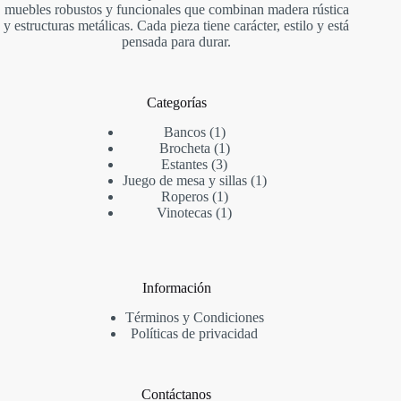
muebles robustos y funcionales que combinan madera rústica
y estructuras metálicas. Cada pieza tiene carácter, estilo y está
pensada para durar.
Categorías
1
Bancos
1
producto
1
Brocheta
1
3
producto
Estantes
3
productos
1
Juego de mesa y sillas
1
1
producto
Roperos
1
producto
1
Vinotecas
1
producto
Información
Términos y Condiciones
Políticas de privacidad
Contáctanos