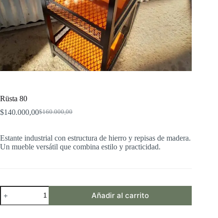
Rüsta 80
$
140.000,00
$
160.000,00
El
El
precio
precio
original
actual
Estante industrial con estructura de hierro y repisas de madera.
era:
es:
Un mueble versátil que combina estilo y practicidad.
$160.000,00.
$140.000,00.
Rüsta
Añadir al carrito
80
cantidad